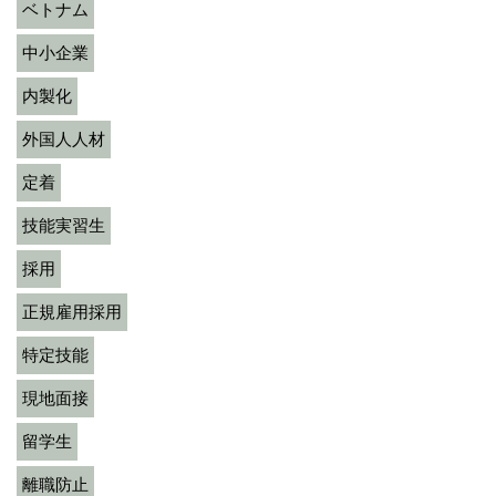
ベトナム
中小企業
内製化
外国人人材
定着
技能実習生
採用
正規雇用採用
特定技能
現地面接
留学生
離職防止