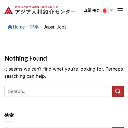
Skip
to
企業向け
content
Home
»
記事
»
Japan Jobs
Nothing Found
It seems we can’t find what you’re looking for. Perhaps
searching can help.
検索