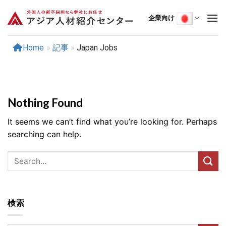
Skip
to
企業向け
content
Home
»
記事
»
Japan Jobs
Nothing Found
It seems we can’t find what you’re looking for. Perhaps
searching can help.
検索