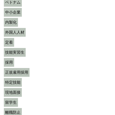
ベトナム
中小企業
内製化
外国人人材
定着
技能実習生
採用
正規雇用採用
特定技能
現地面接
留学生
離職防止