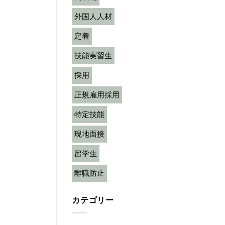
外国人人材
定着
技能実習生
採用
正規雇用採用
特定技能
現地面接
留学生
離職防止
カテゴリー