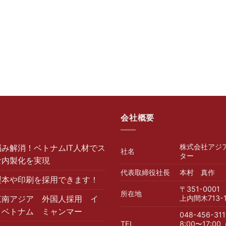
会社概要
株式会社アジ
み解消！ベトナムIT人材でス
社名
ター
な内製化を実現
代表取締役社長
本村 真作
製本や印刷を採用できます！
〒351-000
所在地
東南アジア 外国人採用 イ
上内間木713-
 ベトナム ミャンマー
048-456-3
TEL
8:00〜17: