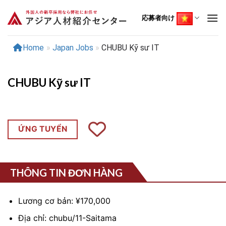
Skip
to
応募者向け
content
Home
»
Japan Jobs
»
CHUBU Kỹ sư IT
CHUBU Kỹ sư IT
ỨNG TUYỂN
THÔNG TIN ĐƠN HÀNG
Lương cơ bản: ¥170,000
Địa chỉ: chubu/11-Saitama